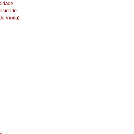
sidade
ensidade
e Vinila)
ia