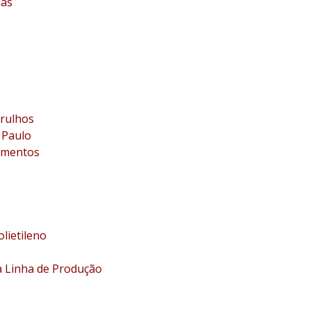
nas
arulhos
 Paulo
limentos
s
lietileno
a Linha de Produção
o