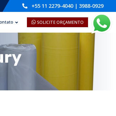
+55 11 2279-4040
|
3988-0929
ontato
SOLICITE ORÇAMENTO
ury